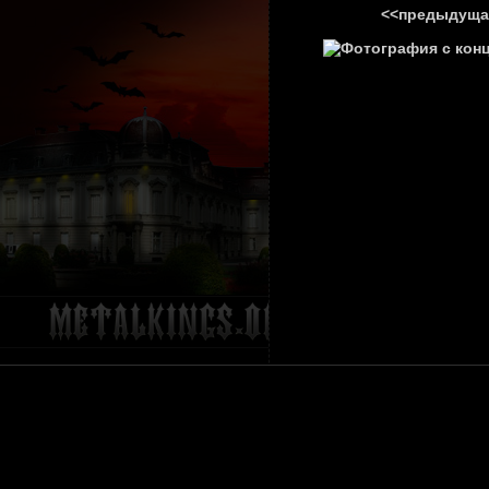
<<предыдуща
ГЛАВНА