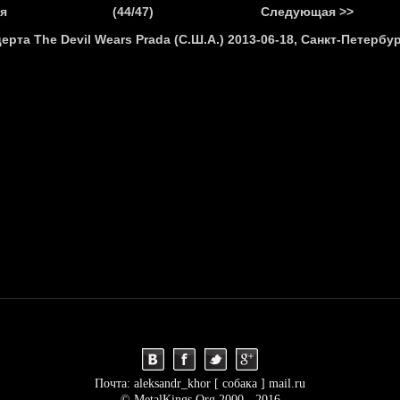
.
я
(44/47)
Следующая >>
Я
НОВОСТИ
АНОНСЫ
РЕПОРТАЖИ
ИНТЕРВЬЮ
С
Почта: aleksandr_khor [ собака ] mail.ru
© MetalKings.Org 2000 - 2016