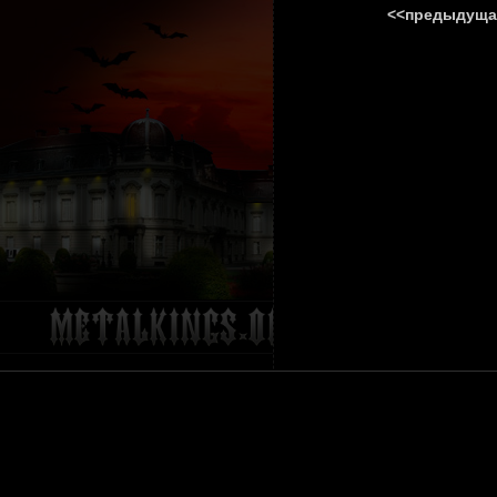
<<предыдуща
ГЛАВНА