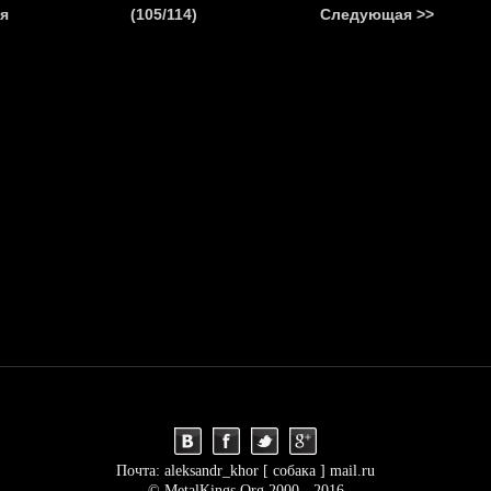
.
я
(105/114)
Следующая >>
Я
НОВОСТИ
АНОНСЫ
РЕПОРТАЖИ
ИНТЕРВЬЮ
С
Почта: aleksandr_khor [ собака ] mail.ru
© MetalKings.Org 2000 - 2016