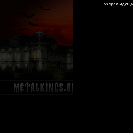
<<предыдуща
ГЛАВНА