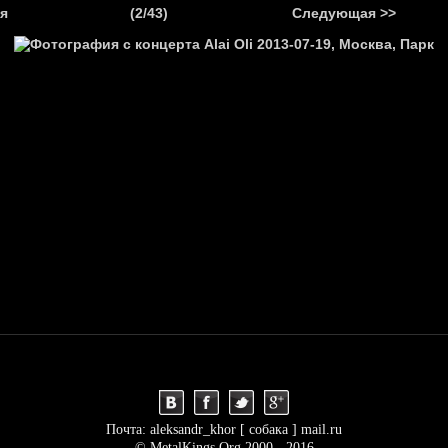
.
я
(2/43)
Следующая >>
Я
НОВОСТИ
АНОНСЫ
РЕПОРТАЖИ
ИНТЕРВЬЮ
С
Почта: aleksandr_khor [ собака ] mail.ru
© MetalKings.Org 2000 - 2016