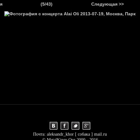
.
я
(5/43)
Следующая >>
Я
НОВОСТИ
АНОНСЫ
РЕПОРТАЖИ
ИНТЕРВЬЮ
С
Почта: aleksandr_khor [ собака ] mail.ru
© MetalKings.Org 2000 - 2016