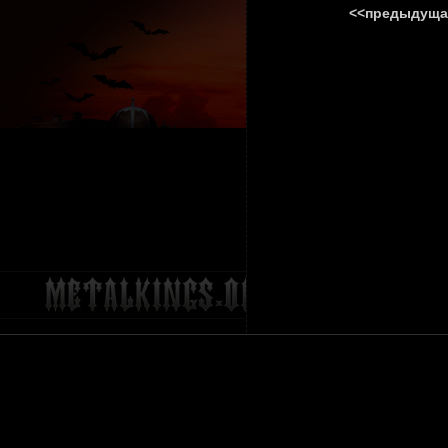
<<предыдуща
ГЛАВНА