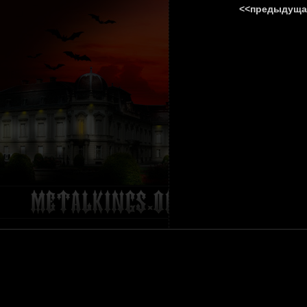
<<предыдуща
ГЛАВНА