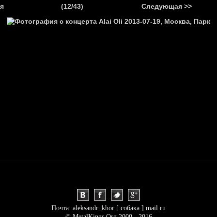
.
я
(12/43)
Следующая >>
Я
НОВОСТИ
АНОНСЫ
РЕПОРТАЖИ
ИНТЕРВЬЮ
С
Почта: aleksandr_khor [ собака ] mail.ru
© MetalKings.Org 2000 - 2016