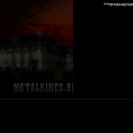
<<предыдуща
ГЛАВНА