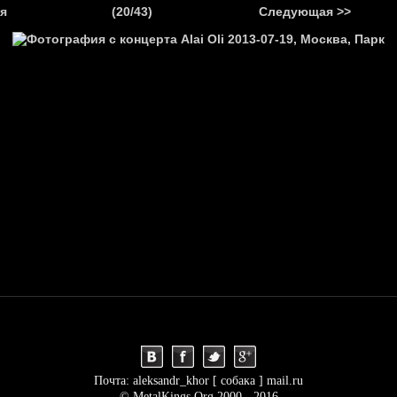
.
я
(20/43)
Следующая >>
Я
НОВОСТИ
АНОНСЫ
РЕПОРТАЖИ
ИНТЕРВЬЮ
С
Почта: aleksandr_khor [ собака ] mail.ru
© MetalKings.Org 2000 - 2016