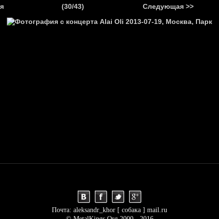
.
я
(30/43)
Следующая >>
Я
НОВОСТИ
АНОНСЫ
РЕПОРТАЖИ
ИНТЕРВЬЮ
С
Почта: aleksandr_khor [ собака ] mail.ru
© MetalKings.Org 2000 - 2016