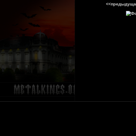
<<предыдуща
ГЛАВНА