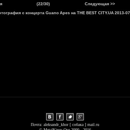
.
я
(22/30)
Следующая >>
Я
НОВОСТИ
АНОНСЫ
РЕПОРТАЖИ
ИНТЕРВЬЮ
С
Почта: aleksandr_khor [ собака ] mail.ru
© MetalKings.Org 2000 - 2016