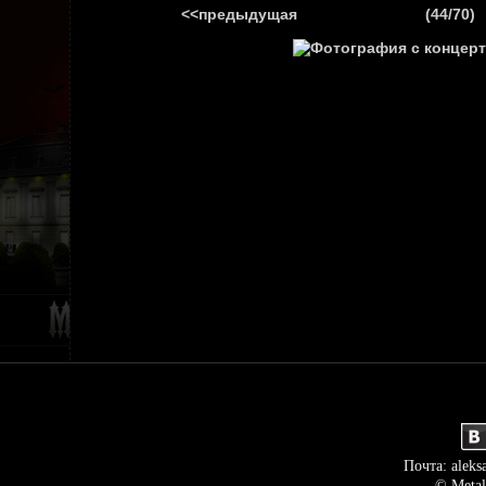
<<предыдущая
(44/70)
ГЛАВНАЯ
НОВ
Почта: aleks
© Metal