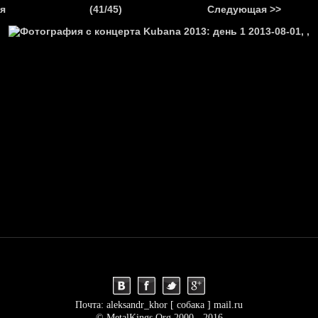
.
я
(41/45)
Следующая >>
Я
НОВОСТИ
АНОНСЫ
РЕПОРТАЖИ
ИНТЕРВЬЮ
С
Почта: aleksandr_khor [ собака ] mail.ru
© MetalKings.Org 2000 - 2016