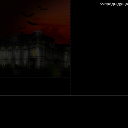
<<предыдуща
ГЛАВНА