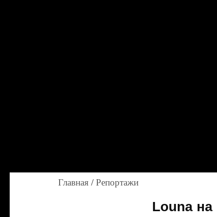
Главная
/
Репортажи
Louna на