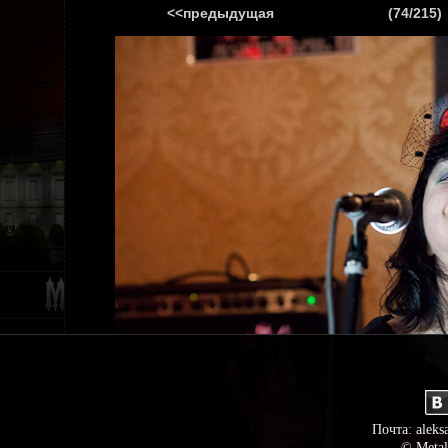
<<предыдущая
(74/215)
ГЛАВНАЯ
НОВ
Почта: aleks
© Metal