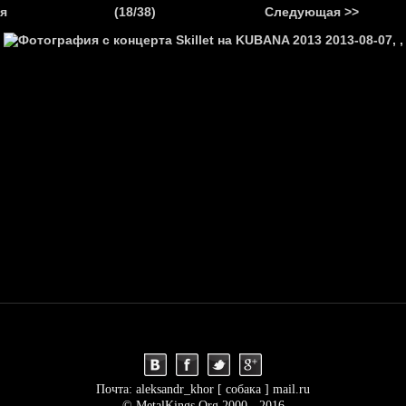
.
я
(18/38)
Следующая >>
Я
НОВОСТИ
АНОНСЫ
РЕПОРТАЖИ
ИНТЕРВЬЮ
С
Почта: aleksandr_khor [ собака ] mail.ru
© MetalKings.Org 2000 - 2016