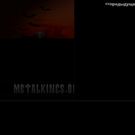
<<предыдуща
ГЛАВНА