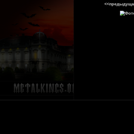
<<предыдуща
ГЛАВНА