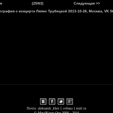
.
я
(25/63)
Следующая >>
Я
НОВОСТИ
АНОНСЫ
РЕПОРТАЖИ
ИНТЕРВЬЮ
С
Почта: aleksandr_khor [ собака ] mail.ru
© MetalKings.Org 2000 - 2016