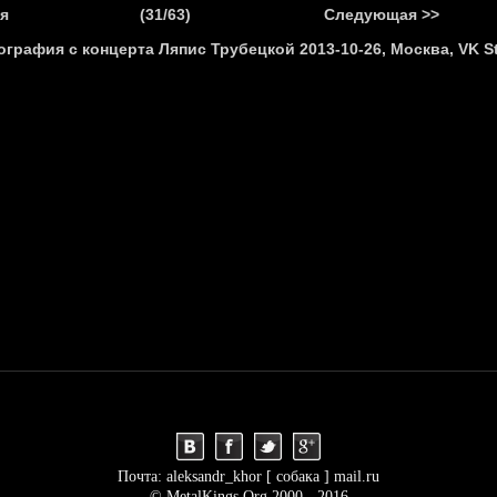
.
я
(31/63)
Следующая >>
Я
НОВОСТИ
АНОНСЫ
РЕПОРТАЖИ
ИНТЕРВЬЮ
С
Почта: aleksandr_khor [ собака ] mail.ru
© MetalKings.Org 2000 - 2016