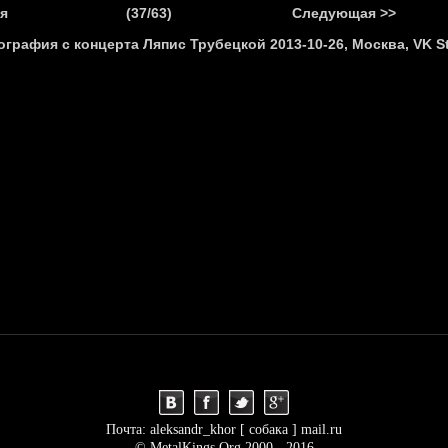
.
я
(37/63)
Следующая >>
Я
НОВОСТИ
АНОНСЫ
РЕПОРТАЖИ
ИНТЕРВЬЮ
С
Почта: aleksandr_khor [ собака ] mail.ru
© MetalKings.Org 2000 - 2016