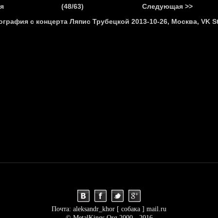
.
я
(48/63)
Следующая >>
Я
НОВОСТИ
АНОНСЫ
РЕПОРТАЖИ
ИНТЕРВЬЮ
С
Почта: aleksandr_khor [ собака ] mail.ru
© MetalKings.Org 2000 - 2016