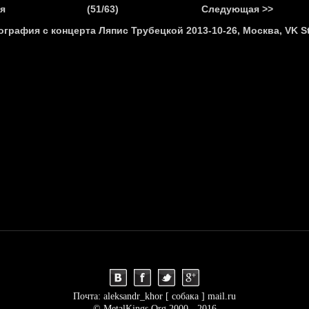
.
я
(51/63)
Следующая >>
Я
НОВОСТИ
АНОНСЫ
РЕПОРТАЖИ
ИНТЕРВЬЮ
С
Почта: aleksandr_khor [ собака ] mail.ru
© MetalKings.Org 2000 - 2016