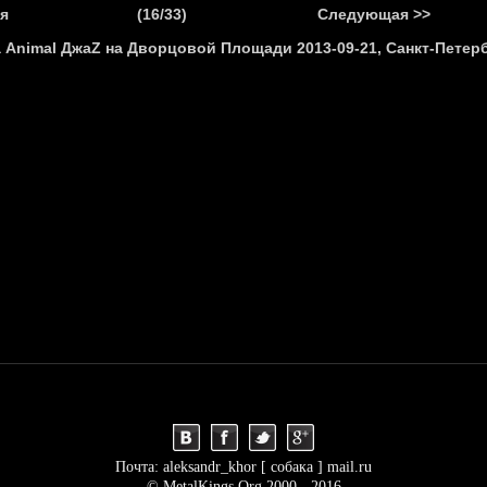
.
я
(16/33)
Следующая >>
Я
НОВОСТИ
АНОНСЫ
РЕПОРТАЖИ
ИНТЕРВЬЮ
С
Почта: aleksandr_khor [ собака ] mail.ru
© MetalKings.Org 2000 - 2016