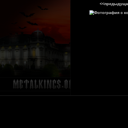
<<предыдуща
ГЛАВНА