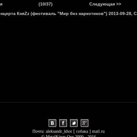
.
я
(10/37)
Следующая >>
Я
НОВОСТИ
АНОНСЫ
РЕПОРТАЖИ
ИНТЕРВЬЮ
С
Почта: aleksandr_khor [ собака ] mail.ru
© MetalKings.Org 2000 - 2016