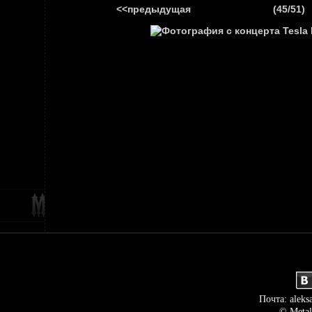
<<предыдущая
(45/51)
ГЛАВНАЯ
НОВ
Почта: aleks
© Metal