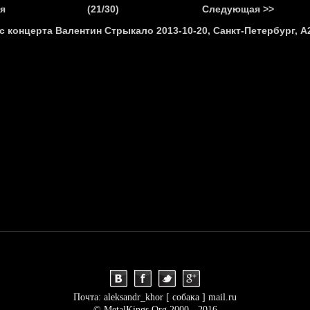
.
я
(21/30)
Следующая >>
Я
НОВОСТИ
АНОНСЫ
РЕПОРТАЖИ
ИНТЕРВЬЮ
С
Почта: aleksandr_khor [ собака ] mail.ru
© MetalKings.Org 2000 - 2016