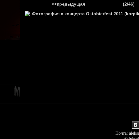
<<предыдущая
(2/46)
ГЛАВНАЯ
НОВ
Почта: aleks
© Metal