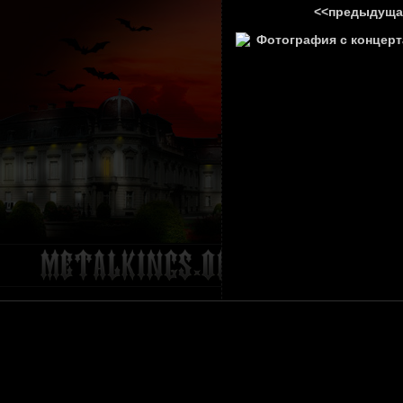
<<предыдуща
ГЛАВНА