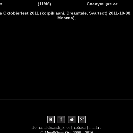
.
я
(11/46)
Следующая >>
Я
НОВОСТИ
АНОНСЫ
РЕПОРТАЖИ
ИНТЕРВЬЮ
С
Почта: aleksandr_khor [ собака ] mail.ru
© MetalKings.Org 2000 - 2016