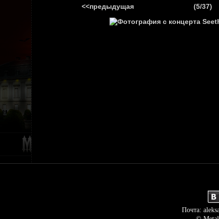
<<предыдущая
(5/37)
ГЛАВНАЯ
НОВ
Почта: aleks
© Metal