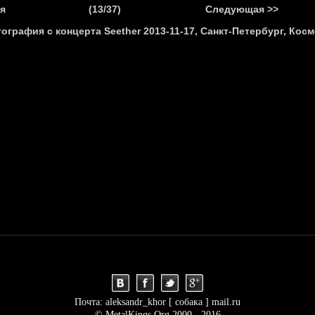
.
я
(13/37)
Следующая >>
Я
НОВОСТИ
АНОНСЫ
РЕПОРТАЖИ
ИНТЕРВЬЮ
С
Почта: aleksandr_khor [ собака ] mail.ru
© MetalKings.Org 2000 - 2016