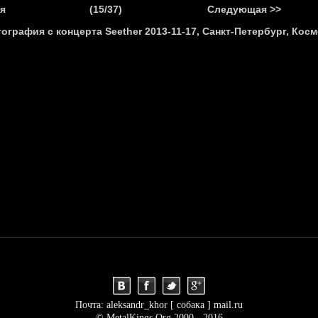
.
я
(15/37)
Следующая >>
Я
НОВОСТИ
АНОНСЫ
РЕПОРТАЖИ
ИНТЕРВЬЮ
С
Почта: aleksandr_khor [ собака ] mail.ru
© MetalKings.Org 2000 - 2016