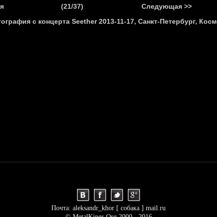
.
я
(21/37)
Следующая >>
Я
НОВОСТИ
АНОНСЫ
РЕПОРТАЖИ
ИНТЕРВЬЮ
С
Почта: aleksandr_khor [ собака ] mail.ru
© MetalKings.Org 2000 - 2016