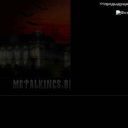
<<предыдуща
ГЛАВНА