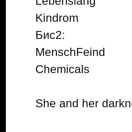
Lebenslang
Kindrom
Бис2:
MenschFeind
Chemicals
She and her dark