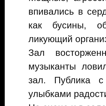
впивались в сер
как бусины, о
ликующий органи
Зал восторжен
музыканты лови
зал. Публика с
улыбками радости