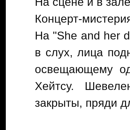
На сцене и в зал
Концерт-мистерия
На "She and her 
в слух, лица под
освещающему од
Хейтсу. Шевеле
закрыты, пряди д