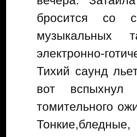
вечера. Затаил
бросится со с
музыкальных т
электронно-готич
Тихий саунд льет
вот вспыхнул 
томительного ожи
Тонкие,бледн