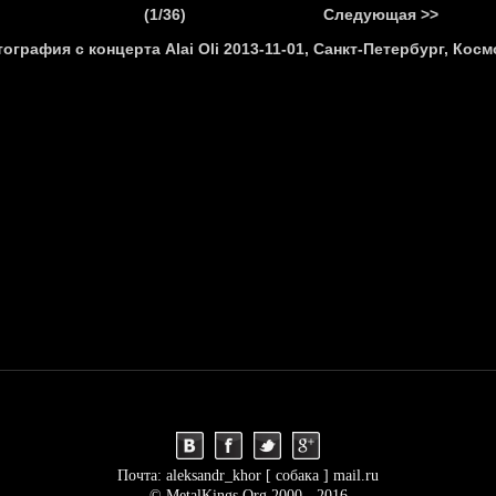
.
(1/36)
Следующая >>
Я
НОВОСТИ
АНОНСЫ
РЕПОРТАЖИ
ИНТЕРВЬЮ
С
Почта: aleksandr_khor [ собака ] mail.ru
© MetalKings.Org 2000 - 2016