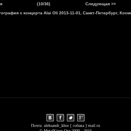
.
я
(10/36)
Следующая >>
Я
НОВОСТИ
АНОНСЫ
РЕПОРТАЖИ
ИНТЕРВЬЮ
С
Почта: aleksandr_khor [ собака ] mail.ru
© MetalKings.Org 2000 - 2016