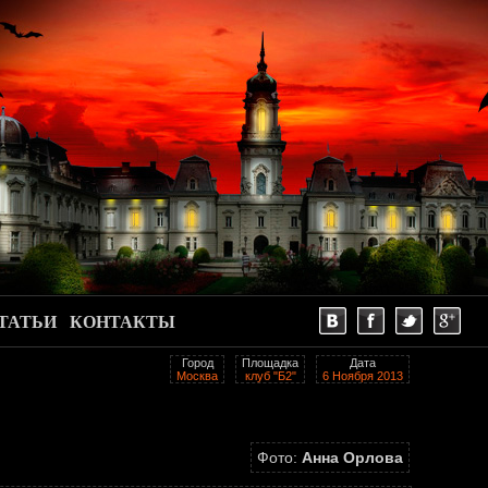
ТАТЬИ
КОНТАКТЫ
Город
Площадка
Дата
Москва
клуб "Б2"
6 Ноября 2013
Фото:
Анна Орлова