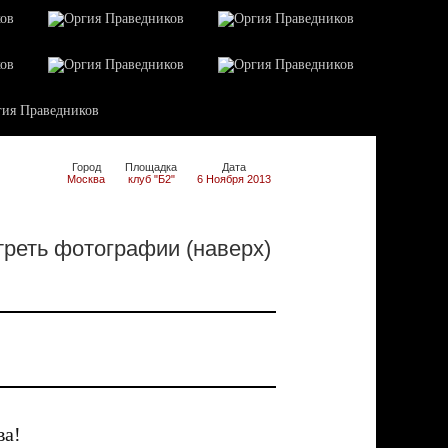
Город
Площадка
Дата
Москва
клуб "Б2"
6 Ноября 2013
реть фотографии (наверх)
ва!