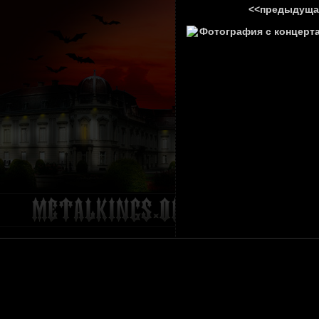
<<предыдуща
ГЛАВНА