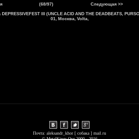
.
я
(68/97)
Следующая >>
Я
НОВОСТИ
АНОНСЫ
РЕПОРТАЖИ
ИНТЕРВЬЮ
С
Почта: aleksandr_khor [ собака ] mail.ru
© MetalKings.Org 2000 - 2016