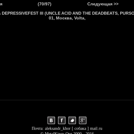
.
я
(70/97)
Следующая >>
Я
НОВОСТИ
АНОНСЫ
РЕПОРТАЖИ
ИНТЕРВЬЮ
С
Почта: aleksandr_khor [ собака ] mail.ru
© MetalKings.Org 2000 - 2016