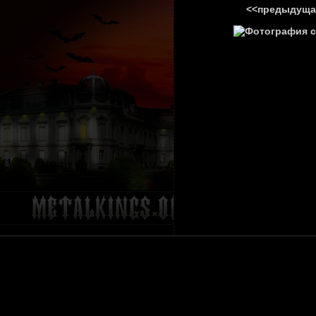
<<предыдуща
ГЛАВНА