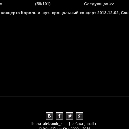
.
я
(58/101)
Следующая >>
Я
НОВОСТИ
АНОНСЫ
РЕПОРТАЖИ
ИНТЕРВЬЮ
С
Почта: aleksandr_khor [ собака ] mail.ru
© MetalKings.Org 2000 - 2016