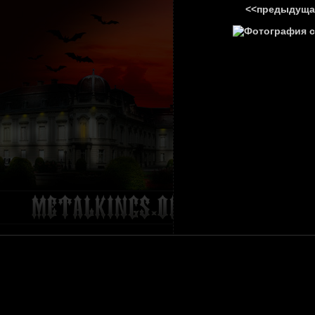
<<предыдуща
ГЛАВНА