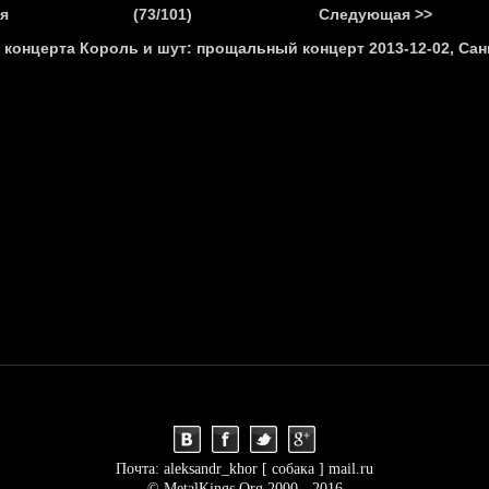
.
я
(73/101)
Следующая >>
Я
НОВОСТИ
АНОНСЫ
РЕПОРТАЖИ
ИНТЕРВЬЮ
С
Почта: aleksandr_khor [ собака ] mail.ru
© MetalKings.Org 2000 - 2016