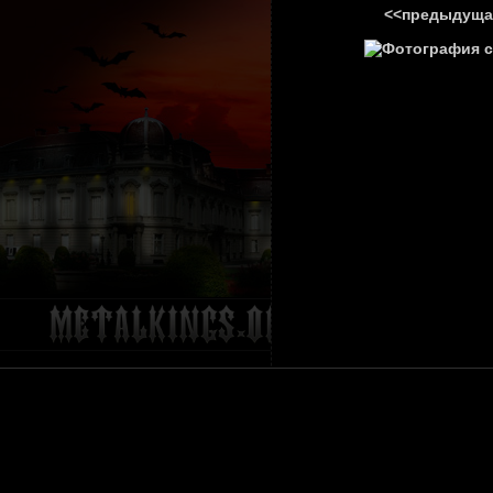
<<предыдуща
ГЛАВНА