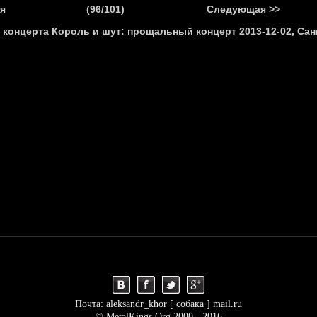
.
я
(96/101)
Следующая >>
Я
НОВОСТИ
АНОНСЫ
РЕПОРТАЖИ
ИНТЕРВЬЮ
С
Почта: aleksandr_khor [ собака ] mail.ru
© MetalKings.Org 2000 - 2016