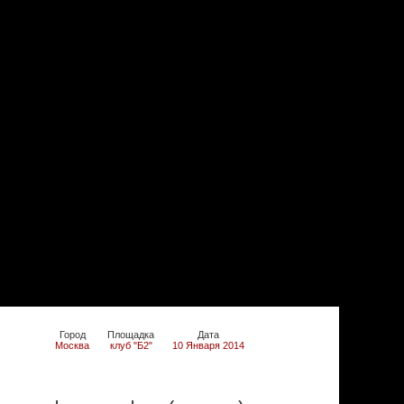
Город
Площадка
Дата
Москва
клуб "Б2"
10 Января 2014