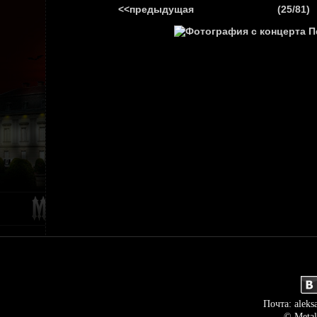
<<предыдущая
(25/81)
ГЛАВНАЯ
НОВ
Почта: aleks
© Metal