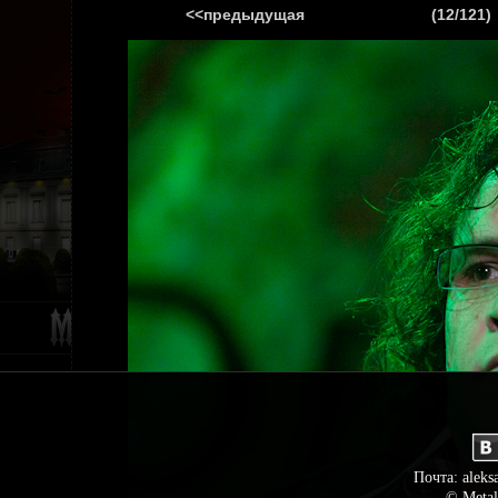
<<предыдущая
(12/121)
ГЛАВНАЯ
НОВ
Почта: aleks
© Metal