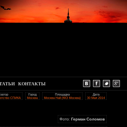
ТАТЬИ
КОНТАКТЫ
затор
Город
Площадка
Дата
ентство СПИКА
Москва
Москва Hall (ККЗ Москва)
30 Мая 2014
Фото:
Герман Соломов