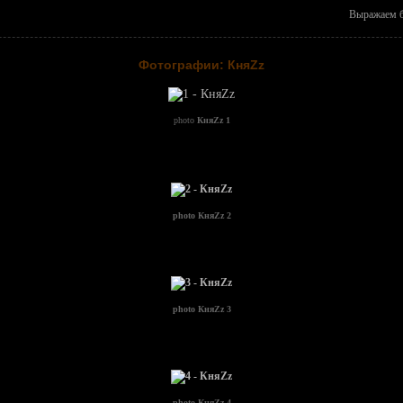
Выражаем б
Фотографии: КняZz
photo
КняZz 1
photo
КняZz 2
photo
КняZz 3
photo
КняZz 4