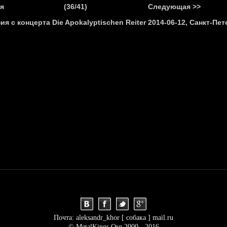
.
я
(36/41)
Следующая >>
Я
НОВОСТИ
АНОНСЫ
РЕПОРТАЖИ
ИНТЕРВЬЮ
С
Почта: aleksandr_khor [ собака ] mail.ru
© MetalKings.Org 2000 - 2016