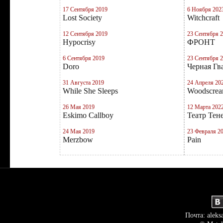
17 Сентября 2019
6 Ноября 202
Lost Society
Witchcraft
12 Сентября 2019
23 Сентября 
Hypocrisy
ФРОНТ
6 Сентября 2019
23 Сентября 
Doro
Черная Гв
31 Августа 2019
24 Апреля 20
While She Sleeps
Woodscre
26 Мая 2019
12 Марта 202
Eskimo Callboy
Театр Тен
24 Мая 2019
23 Февраля 2
Merzbow
Pain
Почта: aleks