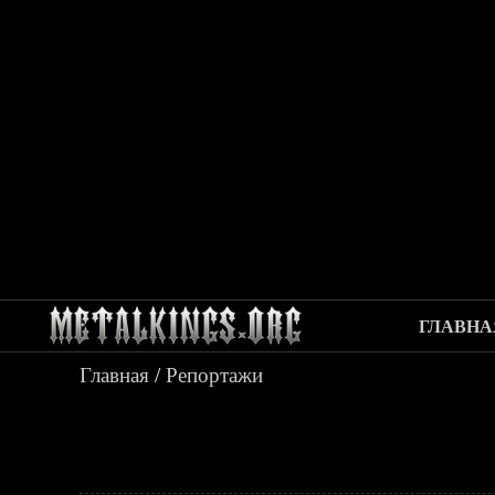
ГЛАВНА
Главная
/
Репортажи