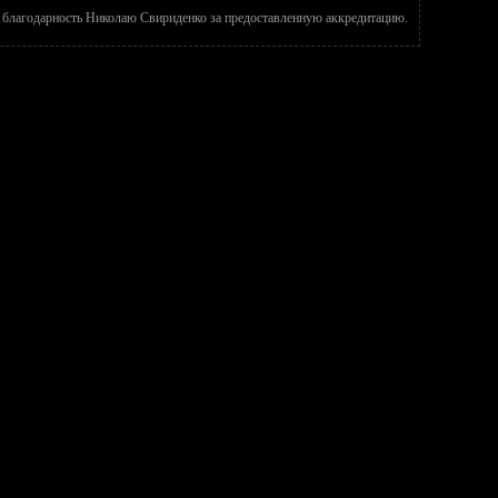
благодарность Николаю Свириденко за предоставленную аккредитацию.