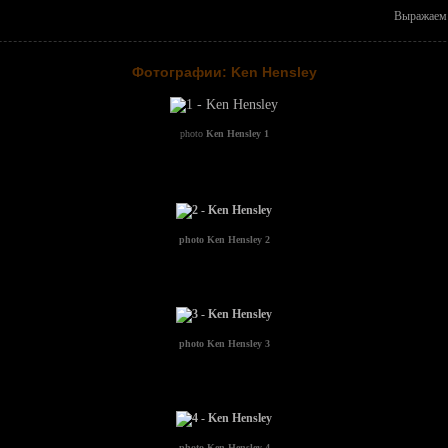
Выражаем 
Фотографии: Ken Hensley
photo
Ken Hensley 1
photo
Ken Hensley 2
photo
Ken Hensley 3
photo
Ken Hensley 4