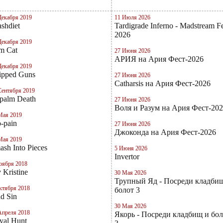
Декабря 2019
11 Июля 2026
shdiet
Tardigrade Inferno - Madstream Fe
2026
Декабря 2019
m Cat
27 Июня 2026
АРИЯ на Ария Фест-2026
Декабря 2019
ripped Guns
27 Июня 2026
Catharsis на Ария Фест-2026
Сентября 2019
palm Death
27 Июня 2026
Воля и Разум на Ария Фест-20
Мая 2019
o-pain
27 Июня 2026
Джоконда на Ария Фест-2026
Мая 2019
ash Into Pieces
5 Июня 2026
Invertor
оября 2018
 Kristine
30 Мая 2026
Трупный Яд - Посреди кладби
ктября 2018
болот 3
d Sin
30 Мая 2026
Апреля 2018
Якорь - Посреди кладбищ и бол
yal Hunt