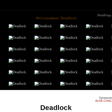
MetalKings
Фотографии: Deadlock
Организа
ALIVE CON
Deadlock