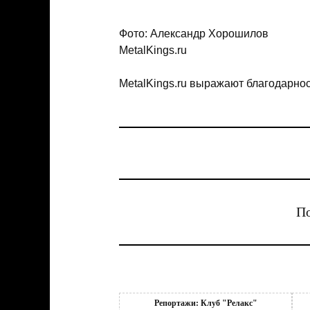
Фото: Александр Хорошилов
MetalKings.ru
MetalKings.ru выражают благодарно
По
Репортажи: Клуб "Релакс"