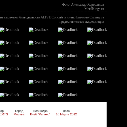
Фото: Александр Хорошилов
MetalKings.ru
.ru выражают благодарность ALIVE Concerts и лично Евгению Силину за
предоставленные аккредитации
тор
Город
Площадка
Дата
CERTS
Москва
Клуб "Релакс"
16 Марта 2012