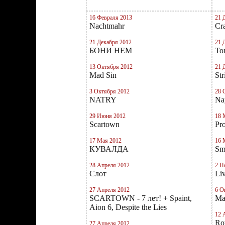
16 Февраля 2013
21 
Nachtmahr
Cra
21 Декабря 2012
21 
БОНИ НЕМ
To
13 Октября 2012
21 
Mad Sin
St
3 Октября 2012
28 
NATRY
Na
29 Июня 2012
18 
Scartown
Pr
17 Мая 2012
16 
КУВАЛДА
Sm
28 Апреля 2012
2 Н
Слот
Liv
27 Апреля 2012
6 О
SCARTOWN - 7 лет! + Spaint,
Ma
Aion 6, Despite the Lies
12 
Ro
27 Апреля 2012