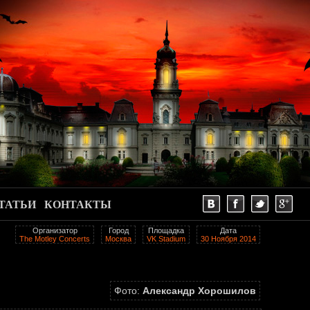
ТАТЬИ
КОНТАКТЫ
Организатор
Город
Площадка
Дата
The Motley Concerts
Москва
VK Stadium
30 Ноября 2014
Фото:
Александр Хорошилов