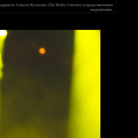
дарность Алексею Кузовлеву (The Motley Concerts) за предоставленную
аккредитацию.