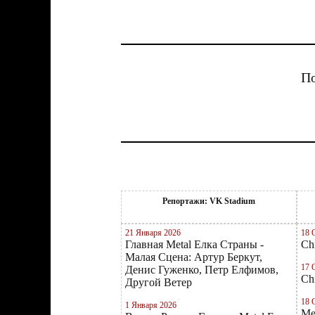
По
Репортажи: VK Stadium
21 Января 2026
18 
Главная Metal Елка Страны -
Ch
Малая Сцена: Артур Беркут,
17 
Денис Гуженко, Петр Елфимов,
Ch
Другой Ветер
18 
1 Января 2026
Me