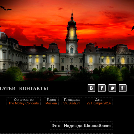
ТАТЬИ
КОНТАКТЫ
Организатор
Город
Площадка
Дата
The Motley Concerts
Москва
VK Stadium
29 Ноября 2014
Фото:
Надежда Шаншайская