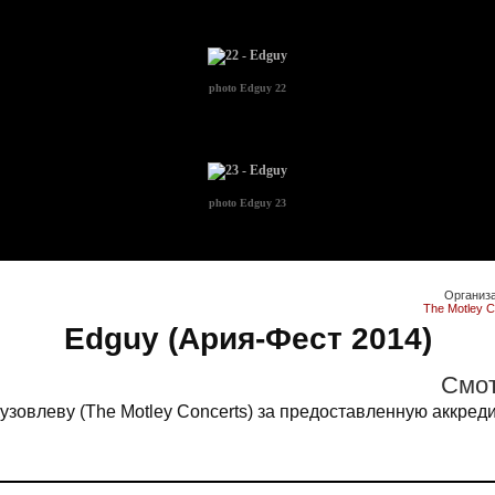
photo
Edguy 22
photo
Edguy 23
Организ
The Motley C
Edguy (Ария-Фест 2014)
Cмот
зовлеву (The Motley Concerts) за предоставленную аккред