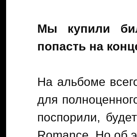
Мы купили бил
попасть на конц
На альбоме всего
для полноценног
поспорили, буде
Romance. Но об э