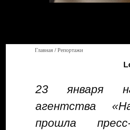
Главная
/
Репортажи
L
23 января на
агентства «На
прошла прес